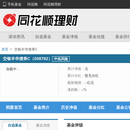
手机基金
同花顺
同花顺理财
滚动资讯
自选基金
基金净值
基金估值
基金排
首页
>
交银丰华债券C
交银丰华债券C（008782）
中低风险
累计净值：
元
加载中...
累计分红：
暂无分红
最新规模：
--亿元
涨跌幅：
--%
档案首页
基金简介
历史净值
基金分红
基金公
基金评级
自选基金
最近浏览