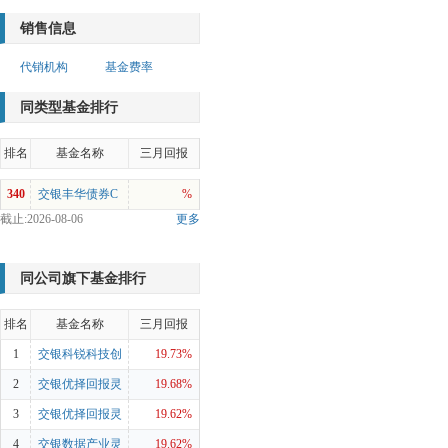
销售信息
代销机构
基金费率
同类型基金排行
排名
基金名称
三月回报
340
交银丰华债券C
%
截止:2026-08-06
更多
同公司旗下基金排行
排名
基金名称
三月回报
1
交银科锐科技创
19.73%
新混合A
2
交银优择回报灵
19.68%
活配置混合A
3
交银优择回报灵
19.62%
活配置混合C
4
交银数据产业灵
19.62%