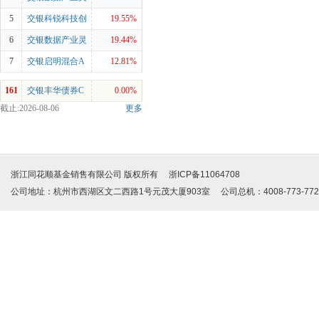
活配置混合A
5
交银科锐科技创
19.55%
新混合C
6
交银数据产业灵
19.44%
活配置混合C
7
交银启明混合A
12.81%
161
交银丰华债券C
0.00%
截止:2026-08-06
更多
浙江同花顺基金销售有限公司 版权所有 浙ICP备11064708
公司地址：杭州市西湖区文二西路1号元茂大厦903室 公司总机：4008-773-772