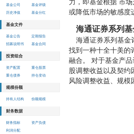
力，即基金根据 市场
基金公司
基金评级
或降低市场的敏感度
历史净值
基金分红
基金文件
海通证券系列基
基金公告
定期报告
海通证券系列基金
招募说明书
基金合同
找到一种十全十美的
投资组合
融合。 对于基金产
资产配置
重仓股票
股调整收益以及契约
重仓债券
持仓变动
风险调整收益、规模
规模份额
持有人结构
份额规模
财务数据
财务指标
资产负债
利润分配