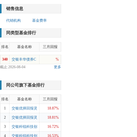
销售信息
代销机构
基金费率
同类型基金排行
排名
基金名称
三月回报
340
交银丰华债券C
%
截止:2026-08-04
更多
同公司旗下基金排行
排名
基金名称
三月回报
1
交银优择回报灵
18.87%
活配置混合A
2
交银优择回报灵
18.81%
活配置混合C
3
交银科锐科技创
16.72%
新混合A
4
交银科锐科技创
16.53%