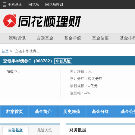
手机基金
同花顺
同花顺理财
滚动资讯
自选基金
基金净值
基金估值
基金排
首页
>
交银丰华债券C
交银丰华债券C（008782）
中低风险
累计净值：
元
加载中...
累计分红：
暂无分红
最新规模：
--亿元
涨跌幅：
--%
档案首页
基金简介
历史净值
基金分红
基金公
财务数据
自选基金
最近浏览