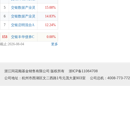
新混合C
5
交银数据产业灵
15.00%
活配置混合A
6
交银数据产业灵
14.83%
活配置混合C
7
交银启明混合A
12.24%
153
交银丰华债券C
0.00%
截止:2026-08-04
更多
浙江同花顺基金销售有限公司 版权所有 浙ICP备11064708
公司地址：杭州市西湖区文二西路1号元茂大厦903室 公司总机：4008-773-772