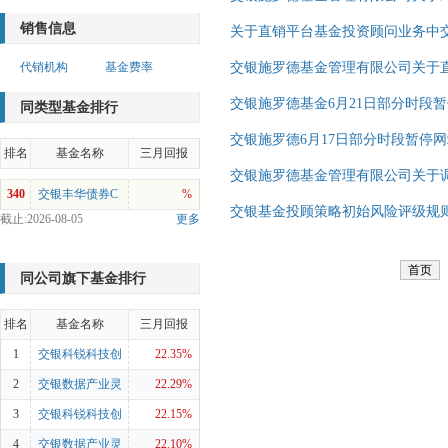
销售信息
关于直销平台基金投资顾问业务中
代销机构
基金费率
交银施罗德基金管理有限公司关于
交银施罗德基金6月21日部分时段暂
同类型基金排行
交银施罗德6月17日部分时段暂停网
排名
基金名称
三月回报
交银施罗德基金管理有限公司关于
340
交银丰华债券C
%
交银基金投顾策略初始风险评级规
截止:2026-08-05
更多
首页
同公司旗下基金排行
排名
基金名称
三月回报
1
交银科锐科技创
22.35%
新混合A
2
交银数据产业灵
22.29%
活配置混合A
3
交银科锐科技创
22.15%
新混合C
4
交银数据产业灵
22.10%