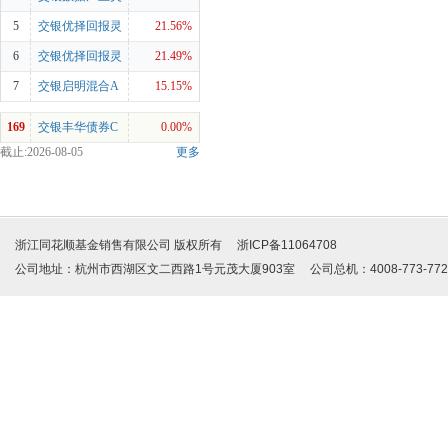
活配置混合C
5
交银优择回报灵
21.56%
活配置混合A
6
交银优择回报灵
21.49%
活配置混合C
7
交银启明混合A
15.15%
169
交银丰华债券C
0.00%
截止:2026-08-05
更多
浙江同花顺基金销售有限公司 版权所有 浙ICP备11064708
公司地址：杭州市西湖区文二西路1号元茂大厦903室 公司总机：4008-773-772