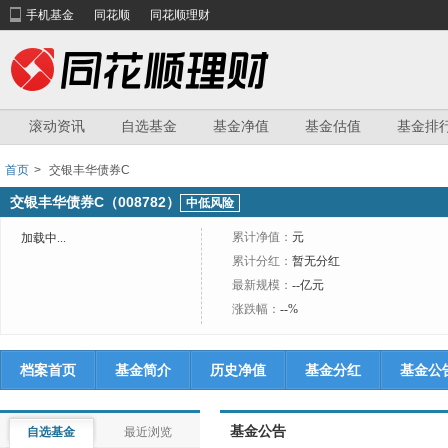
手机基金
同花顺
同花顺理财
滚动资讯
自选基金
基金净值
基金估值
基金排
首页
>
交银丰华债券C
交银丰华债券C（008782）
中低风险
累计净值：
元
加载中...
累计分红：
暂无分红
最新规模：
--亿元
涨跌幅：
--%
档案首页
基金简介
历史净值
基金分红
基金公
基金公告
自选基金
最近浏览