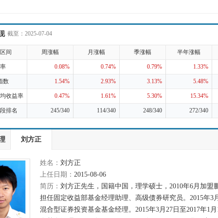
现
截至：2025-07-04
区间
周涨幅
月涨幅
季涨幅
半年涨幅
率
0.08%
0.74%
0.79%
1.33%
指数
1.54%
2.93%
3.13%
5.48%
均收益率
0.47%
1.61%
5.30%
15.34%
段排名
245/340
114/340
248/340
272/340
理
刘方正
姓名：
刘方正
上任日期：
2015-08-06
简历：
刘方正先生，国籍中国，理学硕士，2010年6月加
担任固定收益部基金经理助理、高级债券研究员。2015年3月1
混合型证券投资基金基金经理。2015年3月27日至2017年