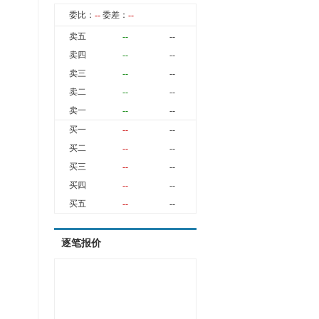
委比：
--
委差：
--
卖五
--
--
卖四
--
--
卖三
--
--
卖二
--
--
卖一
--
--
买一
--
--
买二
--
--
买三
--
--
买四
--
--
买五
--
--
逐笔报价