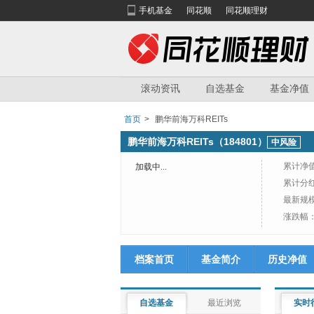
手机基金
同花顺
同花顺理财
滚动资讯
自选基金
基金净值
首页
>
鹏华前海万科REITs
鹏华前海万科REITs（184801）
中风险
累计净
加载中...
累计分
最新规
涨跌幅
档案首页
基金简介
历史净值
自选基金
最近浏览
实时