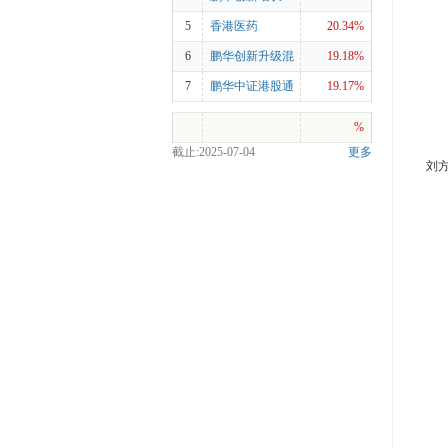
年持有期混合C
5
香港医药
20.34%
6
鹏华创新升级混
19.18%
合A
7
鹏华中证港股通
19.17%
医药卫生ETF发
%
起式联接A
截止:2025-07-04
更多
刘