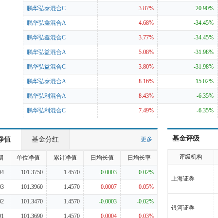
鹏华弘泰混合C
3.87%
-20.90%
鹏华弘鑫混合A
4.68%
-34.45%
鹏华弘鑫混合C
3.77%
-34.45%
鹏华弘益混合A
5.08%
-31.98%
鹏华弘益混合C
3.80%
-31.98%
鹏华弘泰混合A
8.16%
-15.02%
鹏华弘利混合A
8.43%
-6.35%
鹏华弘利混合C
7.49%
-6.35%
基金评级
净值
基金分红
更多
评级机构
期
单位净值
累计净值
日增长值
日增长率
04
101.3750
1.4570
-0.0003
-0.02%
上海证券
03
101.3960
1.4570
0.0007
0.05%
02
101.3470
1.4570
-0.0003
-0.02%
银河证券
01
101.3690
1.4570
0.0004
0.03%