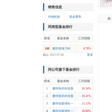
销售信息
弘和灵活
代销机构
基金费率
姓
29日至
混合型证
同类型基金排行
10日至
混合型证
排名
基金名称
三月回报
8月10
248
鹏华前海万科
0.79%
灵活配置
截止:2025-07-04
更多
理。20
REITs
11月9
灵活配置
同公司旗下基金排行
2018
闭式债券
排名
基金名称
三月回报
自202
1
鹏华医药科技股
26.54%
资基金基
票A
2
鹏华医药科技股
26.41%
票C
3
鹏华创新增长一
21.13%
年持有期混合A
4
鹏华创新增长一
20.89%