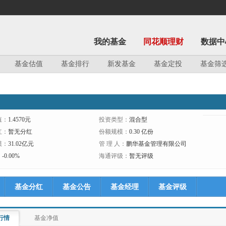
我的基金
同花顺理财
数据中
基金估值
基金排行
新发基金
基金定投
基金筛
值：
1.4570元
投资类型：
混合型
红：
暂无分红
份额规模：
0.30 亿份
模：
31.02亿元
管 理 人：
鹏华基金管理有限公司
：
-0.00%
海通评级：
暂无评级
基金分红
基金公告
基金经理
基金评级
行情
基金净值