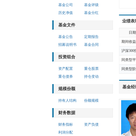
基金公司
基金评级
历史净值
基金分红
业绩表
基金文件
日期
基金公告
定期报告
期间收益
招募说明书
基金合同
沪深300
投资组合
同类型平
资产配置
重仓股票
同类型阶
重仓债券
持仓变动
基金经
规模份额
持有人结构
份额规模
财务数据
财务指标
资产负债
利润分配