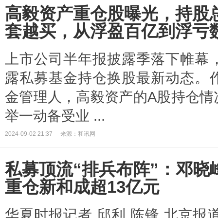
高毅资产重仓股曝光，持股总
套越买，从浮盈百亿到浮亏
上市公司半年报披露季落下帷幕
露私募基金持仓换股最新动态。
金管理人，高毅资产的A股持仓情
举一动备受业 ...
2024-09-02 21:37
来源：和讯网
私募顶流“排兵布阵”：邓晓
重仓新和成超13亿元
华夏时报记者 邱利 陈锋 北京报