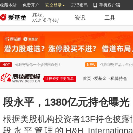
收藏本站
免费开户
安全登录
忘记密码
手机客户端
资讯
工具
HOT
你蛙寄给你一个炒股回血包！
NEW
优质理财产品，年化
首页
爱基金
私募持仓
让投资变得更简单
>
>
段永平，1380亿元持仓曝光
根据美股机构投资者13F持仓披露
段永平管理的H&H Internation