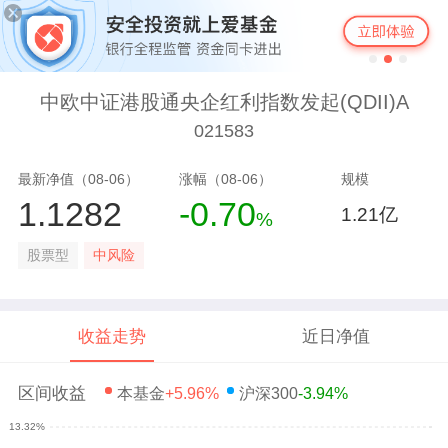
中欧中证港股通央企红利指数发起(QDII)A
021583
最新净值（08-06）
涨幅（08-06）
规模
1.1282
-0.70
1.21亿
%
股票型
中风险
收益走势
近日净值
区间收益
本基金
+5.96%
沪深300
-3.94%