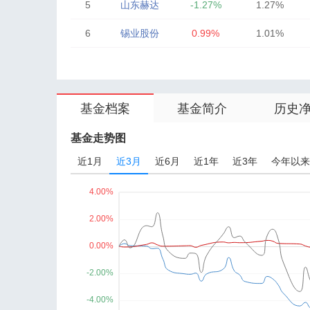
5
山东赫达
-1.27%
1.27%
6
锡业股份
0.99%
1.01%
7
厦门钨业
-2.09%
0.68%
8
银轮股份
0.83%
0.67%
基金档案
基金简介
历史
9
宁德时代
-0.20%
0.63%
10
振华股份
-1.11%
0.56%