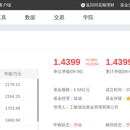
客户端
返回同花顺理财
基金
工具
数据
交易
学院
1.4399
1.439
+0.38%
+0.0054
单位净值[08-06]
累计净值[08-0
市值/万元
2178.21
基金规模：5.58亿元
成立时间：201
2164.25
基金经理：
陈涵
基金评级：
管理人：工银瑞信基金管理有限公司
1703.99
1660.94
申购状态：
开放
赎回状态：
开