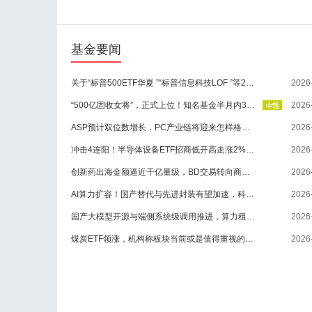
基金要闻
关于“标普500ETF华夏 ”“标普信息科技LOF ”等29支重点监控证券交易的风险提示
2026
“500亿固收女将”，正式上位！知名基金半月内3高管变动
2026
ASP预计双位数增长，PC产业链将迎来怎样格局变化？
2026
冲击4连阳！半导体设备ETF招商低开高走涨2%，机构：板块调整接近尾声
2026
创新药出海金额逼近千亿量级，BD交易转向商业化兑现，生物科技ETF华夏涨3.06%
2026
AI算力扩容！国产替代与先进封装有望加速，科创半导体ETF华夏涨3.07%
2026
国产大模型开源与端侧系统级调用推进，算力租赁及AI办公应用或将率先承接增量
2026
煤炭ETF领涨，机构称板块当前或是值得重视的回调布局机会
2026