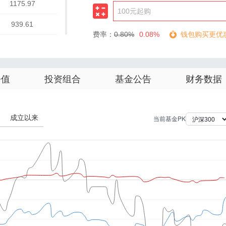
1175.97
939.61
费率：
0.80%
0.08%
钱包购买更优
632.18
623.00
净值
投资组合
基金公告
财务数据
586.37
521.32