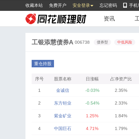
收藏本站
免费开户
安全登录
忘记密码
手机
资讯
工银添慧债券A
006738
债券型
中低风险
重仓持股
序号
股票名称
日涨幅
占净资产比
1
金诚信
-0.03%
2.35%
2
东方钽业
-0.54%
2.33%
3
紫金矿业
1.25%
1.84%
4
中国巨石
4.71%
1.79%