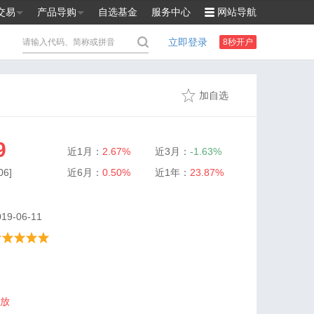
交易
产品导购
自选基金
服务中心
网站导航
立即登录
8秒开户
加自选
9
近1月：
2.67%
近3月：
-1.63%
6]
近6月：
0.50%
近1年：
23.87%
9-06-11
放