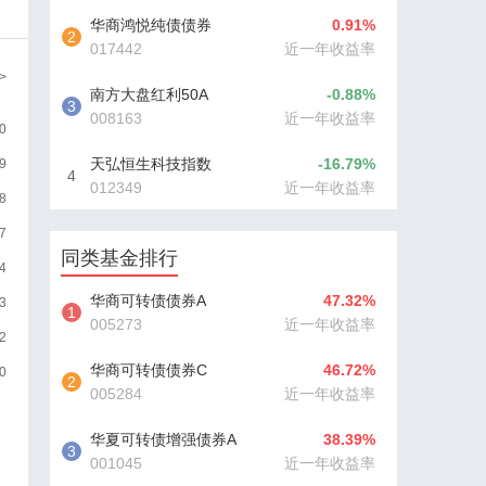
华商鸿悦纯债债券
0.91%
2
017442
近一年收益率
>
南方大盘红利50A
-0.88%
3
008163
近一年收益率
0
天弘恒生科技指数
-16.79%
9
4
012349
近一年收益率
（QDII）C
8
7
同类基金排行
4
华商可转债债券A
47.32%
3
1
005273
近一年收益率
2
华商可转债债券C
46.72%
0
2
005284
近一年收益率
华夏可转债增强债券A
38.39%
3
001045
近一年收益率