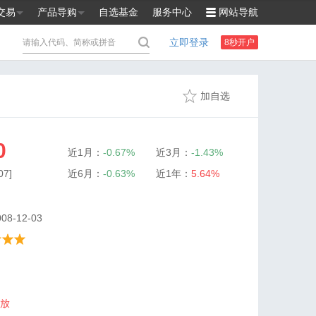
交易
产品导购
自选基金
服务中心
网站导航
立即登录
8秒开户
加自选
0
近1月：
-0.67%
近3月：
-1.43%
7]
近6月：
-0.63%
近1年：
5.64%
8-12-03
放