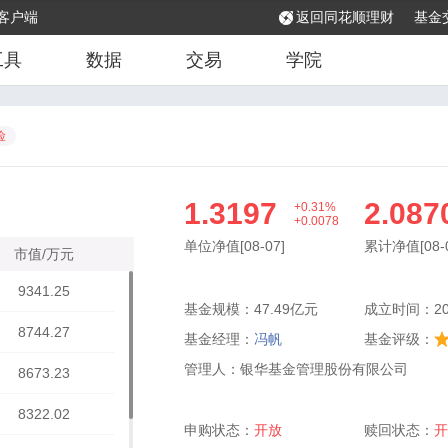
客户端
返回同花顺理财
基金
工具
数据
交易
学院
险
1.3197
2.087
+0.31%
+0.0078
单位净值[08-07]
累计净值[08-0
市值/万元
9341.25
基金规模：47.49亿元
成立时间：200
8744.27
基金经理：
冯帆
基金评级：
管理人：银华基金管理股份有限公司
8673.23
8322.02
申购状态：
开放
赎回状态：
开