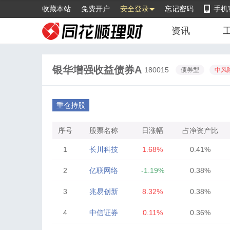
收藏本站
免费开户
安全登录
忘记密码
手机
资讯
银华增强收益债券A
180015
债券型
中风
重仓持股
序号
股票名称
日涨幅
占净资产比
1
长川科技
1.68%
0.41%
2
亿联网络
-1.19%
0.38%
3
兆易创新
8.32%
0.38%
4
中信证券
0.11%
0.36%