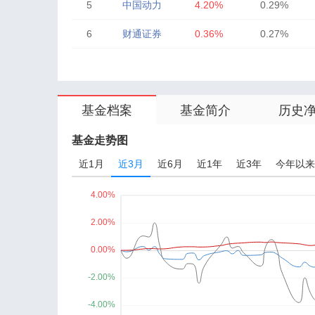
5
中国动力
4.20%
0.29%
6
财通证券
0.36%
0.27%
7
中微公司
1.68%
0.27%
8
京东方A
1.85%
0.21%
基金档案
基金简介
历史
9
巨人网络
0.27%
0.19%
10
扬杰科技
3.08%
0.19%