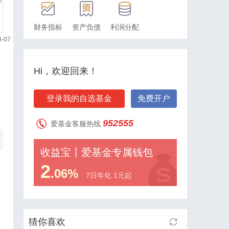
财务指标
资产负债
利润分配
Hi，欢迎回来！
登录我的自选基金
免费开户
952555
爱基金客服热线
收益宝丨爱基金专属钱包
2
.06%
7日年化 1元起
猜你喜欢