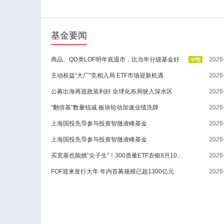
基金要闻
商品、QD类LOF明年底退市，比当年分级基金好
2026
主动权益“大厂”竞相入局 ETF市场迎新机遇
2026
公募出海再迎政策利好 全球化布局驶入深水区
2026
“翻倍基”数量锐减 板块轮动加速业绩洗牌
2026
上海国投先导参与投资智微凌峰基金
2026
上海国投先导参与投资智微凌峰基金
2026
买宽基也能挑“尖子生”！300质量ETF农银8月10日起正式发行
2026
FOF迎来发行大年 年内首募规模已超1300亿元
2026