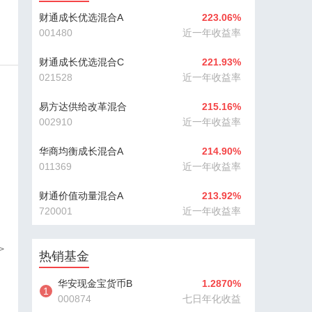
财通成长优选混合A
223.06%
001480
近一年收益率
财通成长优选混合C
221.93%
021528
近一年收益率
易方达供给改革混合
215.16%
002910
近一年收益率
华商均衡成长混合A
214.90%
011369
近一年收益率
财通价值动量混合A
213.92%
720001
近一年收益率
>
热销基金
华安现金宝货币B
1.2870%
1
000874
七日年化收益