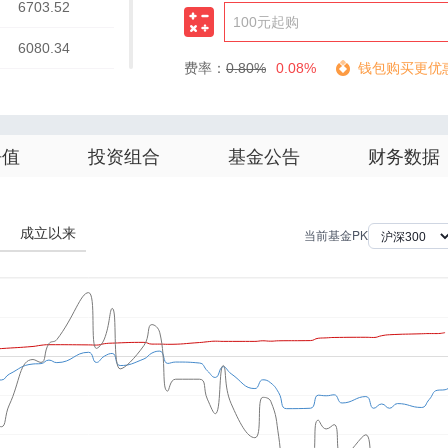
6703.52
6080.34
费率：
0.80%
0.08%
钱包购买更优
6104.56
4777.99
净值
投资组合
基金公告
财务数据
4308.73
4413.45