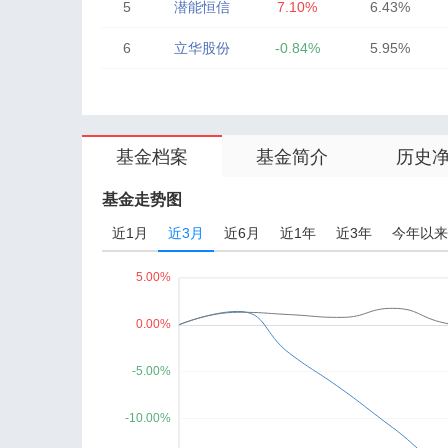
5
潜能恒信
7.10%
6.43%
6
立华股份
-0.84%
5.95%
7
中航成飞
-0.21%
5.90%
8
金力永磁
-0.37%
5.89%
基金档案
基金简介
历史
9
中文在线
-4.69%
5.86%
10
深信服
-1.53%
5.41%