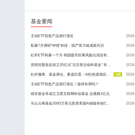
基金要闻
主动ETF首批产品渐行渐近
2026
私募7月调研“钟情”科技：国产算力链成新共识
2026
杠杆ETF风暴一个月 韩国股市距离风险出清还有“最后一公里”
2026
首程控股发起设立35亿元“北京前沿创科基金” 布局物理AI
2026
杠杆撤离、基金调仓、赛道巨震：AI狂热退潮后，A股后市如何布局？
2026
主动ETF首批产品渐行渐近！值得布局吗？
2026
雄安基金等成立卫星互联网科创基金 总规模3亿元
2026
马云云锋基金3000万美元投资美国AI保险初创Corgi
2026