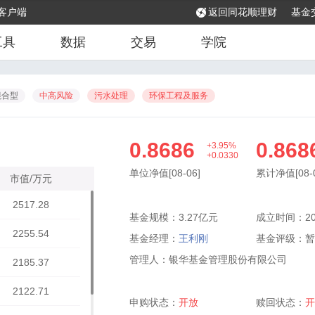
客户端
返回同花顺理财
基金
工具
数据
交易
学院
混合型
中高风险
污水处理
环保工程及服务
0.8686
0.868
+3.95%
+0.0330
单位净值[08-06]
累计净值[08-0
市值/万元
2517.28
基金规模：3.27亿元
成立时间：202
2255.54
基金经理：
王利刚
基金评级：
暂
管理人：银华基金管理股份有限公司
2185.37
2122.71
申购状态：
开放
赎回状态：
开