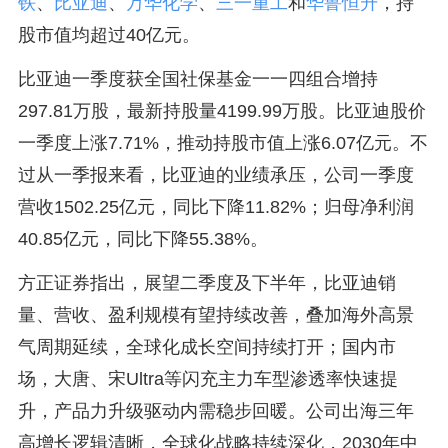
铁
、
比亚迪
、
万华化学
、
三一重工
和
华鲁恒升
，持
股市值均超过40亿元。
比亚迪一季度获全国社保基金一一四组合增持
297.81万股，最新持股量4199.99万股。比亚迪股价
一季度上涨7.71%，推动持股市值上涨6.07亿元。不
过从一季报来看，比亚迪的业绩承压，公司一季度
营收1502.25亿元，同比下降11.82%；归母净利润
40.85亿元，同比下降55.38%。
方正证券指出，展望二季度及下半年，比亚迪销
量、营收、盈利规模有望持续改善，叠加海外高景
气周期延续，全球化成长空间持续打开；国内市
场，大唐、宋Ultra等闪充主力车型渗透率快速提
升，产品力升级驱动内需稳步回暖。公司出海三年
高增长逻辑清晰，全球化战略持续深化，2030年中