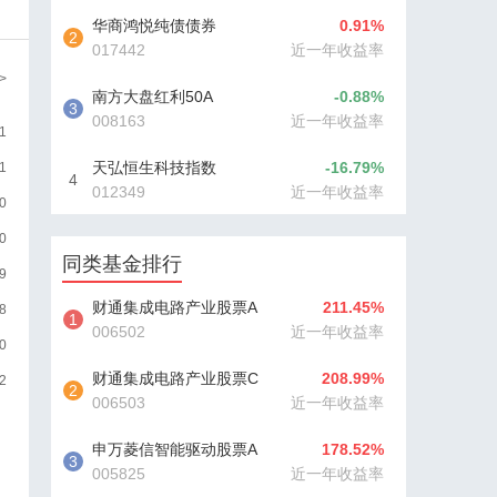
华商鸿悦纯债债券
0.91%
2
017442
近一年收益率
>
南方大盘红利50A
-0.88%
3
008163
近一年收益率
1
天弘恒生科技指数
-16.79%
1
4
012349
近一年收益率
（QDII）C
0
0
同类基金排行
9
财通集成电路产业股票A
211.45%
8
1
006502
近一年收益率
0
财通集成电路产业股票C
208.99%
2
2
006503
近一年收益率
申万菱信智能驱动股票A
178.52%
3
005825
近一年收益率