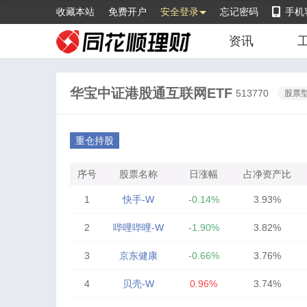
收藏本站
免费开户
安全登录
忘记密码
手机
资讯
华宝中证港股通互联网ETF
513770
股票
重仓持股
序号
股票名称
日涨幅
占净资产比
1
快手-W
-0.14%
3.93%
2
哔哩哔哩-W
-1.90%
3.82%
3
京东健康
-0.66%
3.76%
4
贝壳-W
0.96%
3.74%