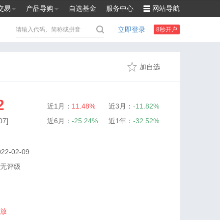
交易
产品导购
自选基金
服务中心
网站导航
立即登录
8秒开户
加自选
2
近1月：
11.48%
近3月：
-11.82%
7]
近6月：
-25.24%
近1年：
-32.52%
2-02-09
无评级
放