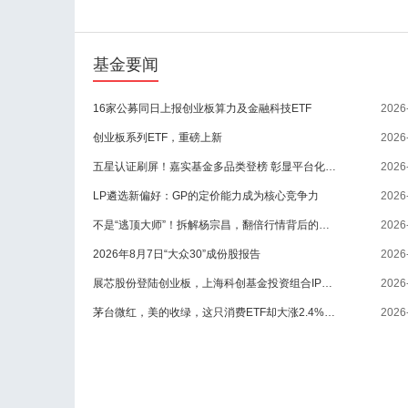
基金要闻
16家公募同日上报创业板算力及金融科技ETF
2026
创业板系列ETF，重磅上新
2026
五星认证刷屏！嘉实基金多品类登榜 彰显平台化投研硬实力
2026
LP遴选新偏好：GP的定价能力成为核心竞争力
2026
不是“逃顶大师”！拆解杨宗昌，翻倍行情背后的投资真相
2026
2026年8月7日“大众30”成份股报告
2026
展芯股份登陆创业板，上海科创基金投资组合IPO数量增至233家
2026
茅台微红，美的收绿，这只消费ETF却大涨2.4%！为何？
2026