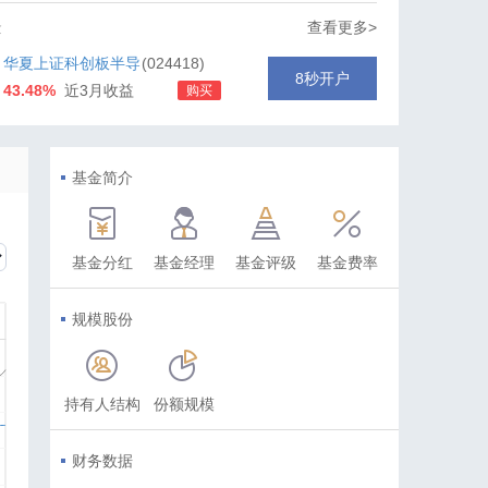
金
查看更多>
华夏上证科创板半导
(024418)
8秒开户
43.48%
近3月收益
购买
体材料设备主题ETF
发起式联接C
基金简介
基金分红
基金经理
基金评级
基金费率
规模股份
持有人结构
份额规模
财务数据