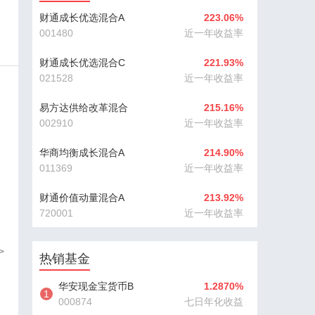
财通成长优选混合A
223.06%
001480
近一年收益率
财通成长优选混合C
221.93%
021528
近一年收益率
易方达供给改革混合
215.16%
002910
近一年收益率
华商均衡成长混合A
214.90%
011369
近一年收益率
财通价值动量混合A
213.92%
720001
近一年收益率
>
热销基金
华安现金宝货币B
1.2870%
1
000874
七日年化收益