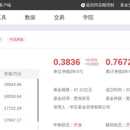
客户端
返回同花顺理财
基金
工具
数据
交易
学院
型
中高风险
0.3836
0.767
+0.03%
+0.0002
单位净值[08-07]
累计净值[08-0
市值/万元
18543.86
基金规模：47.21亿元
成立时间：202
18026.64
基金经理：
曹旭辰等
基金评级：
暂
管理人：华宝基金管理有限公司
17732.29
17667.17
申购状态：
开放
赎回状态：
开