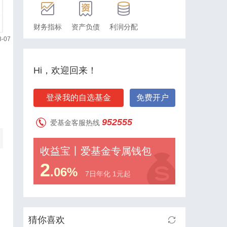
财务指标
资产负债
利润分配
Hi，欢迎回来！
登录我的自选基金
免费开户
952555
爱基金客服热线
收益宝丨爱基金专属钱包
2
.06%
7日年化 1元起
猜你喜欢