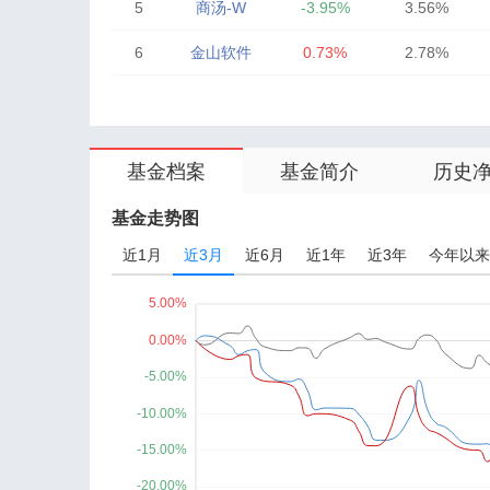
5
商汤-W
-3.95%
3.56%
6
金山软件
0.73%
2.78%
7
腾讯控股
-0.08%
16.46%
8
阿里巴巴-W
-0.48%
13.41%
基金档案
基金简介
历史
9
美团-W
0.00%
13.16%
10
小米集团-W
0.74%
12.18%