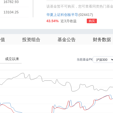
16782.93
该基金暂不可购买，您可查看同类热门基
13104.25
华夏上证科创板半导
(024417)
43.54%
近3月收益
购买
77706.71
体材料设备主题ETF
发起式联接A
63293.32
净值
投资组合
基金公告
财务数据
62102.83
57492.00