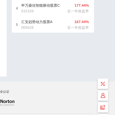
申万菱信智能驱动股票C
177.44%
4
015159
近一年收益率
汇安趋势动力股票A
167.44%
5
005628
近一年收益率
全认证
计算
工具
安全
登录