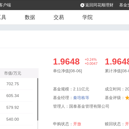
客户端
返回同花顺理财
基金
工具
数据
交易
学院
1.9648
1.964
+0.24%
+0.0047
单位净值[08-06]
累计净值[08-0
市值/万元
702.75
基金规模：2.11亿元
成立时间：201
605.34
基金经理：
秦培栋等
基金评级：
管理人：国泰基金管理有限公司
579.92
540.00
申购状态：
开放
赎回状态：
开