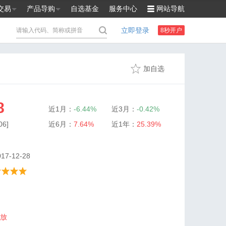
交易
产品导购
自选基金
服务中心
网站导航
立即登录
8秒开户
加自选
8
近1月：
-6.44%
近3月：
-0.42%
6]
近6月：
7.64%
近1年：
25.39%
7-12-28
放