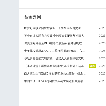
基金要闻
民营可回收火箭发射在即、低轨星座组网提速，卫星ETF永赢交投活跃
2026
黄金市场实现有力突破 全球黄金ETF恢复净流入
2026
传美国对冲基金DLD在港拓展业务 香港税制红利吸引全球资本
2026
半年规模激增300亿，二季度回报超166%，东方人工智能主题7月骤跌27%，追涨者至今或亏逾20%
2026
谷歌具身智能实现突破，机器人大脑瓶颈获实质突破
2026
【小诺课堂】看懂基金业绩比较基准新规：选基不再雾里看花
2026
南方恒生生科涨超5% 创新药龙头业绩集中爆发 全球产业链景气度维持高位
2026
中国主动ETF“破冰”|制度框架与发展进程全解读
2026