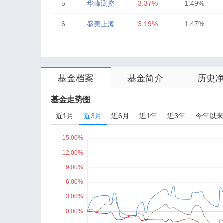
5
华峰测控
3.37%
1.49%
6
盛美上海
3.19%
1.47%
7
信维通信
4.19%
1.36%
8
中芯国际
3.50%
1.35%
基金档案
基金简介
历史
9
广联航空
3.64%
1.31%
10
炬光科技
5.88%
1.21%