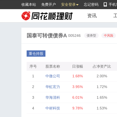
收藏本站
免费开户
安全登录
忘记密码
手机
资讯
国泰可转债债券A
005246
债券型
中风险
重仓持股
序号
股票名称
日涨幅
占净资产比
1
中微公司
1.68%
2.00%
2
华虹宏力
3.95%
1.72%
3
华海清科
6.01%
1.65%
4
中材科技
9.78%
1.53%