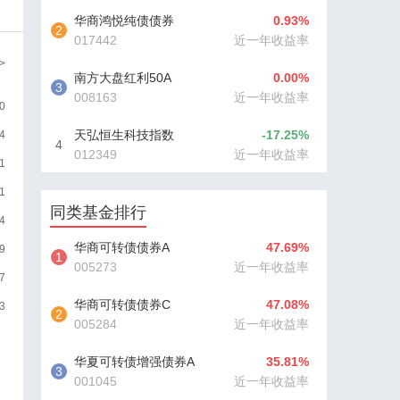
华商鸿悦纯债债券
0.93%
2
017442
近一年收益率
>
南方大盘红利50A
0.00%
3
008163
近一年收益率
0
天弘恒生科技指数
-17.25%
4
4
012349
近一年收益率
（QDII）C
1
1
同类基金排行
4
华商可转债债券A
47.69%
9
1
005273
近一年收益率
7
华商可转债债券C
47.08%
3
2
005284
近一年收益率
华夏可转债增强债券A
35.81%
3
001045
近一年收益率