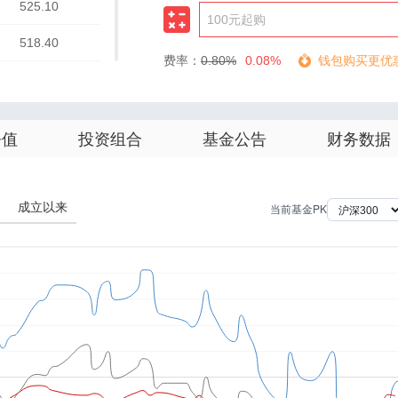
525.10
518.40
费率：
0.80%
0.08%
钱包购买更优
477.00
476.46
净值
投资组合
基金公告
财务数据
462.84
425.05