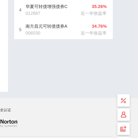
华夏可转债增强债券C
35.26%
4
012887
近一年收益率
南方昌元可转债债券A
34.76%
5
006030
近一年收益率
全认证
计算
工具
安全
登录