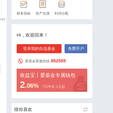
财务指标
资产负债
利润分配
Hi，欢迎回来！
登录我的自选基金
免费开户
952555
爱基金客服热线
收益宝丨爱基金专属钱包
2
.06%
7日年化 1元起
猜你喜欢