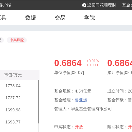
客户端
返回同花顺理财
基金
工具
数据
交易
学院
型
中高风险
0.6864
0.686
+0.01%
+0.0001
单位净值[08-07]
累计净值[08-0
市值/万元
1778.04
基金规模：4.54亿元
成立时间：202
1727.72
基金经理：
鲁亚运
基金评级：
暂
管理人：华夏基金管理有限公司
1699.98
1693.77
申购状态：
开放
赎回状态：
开