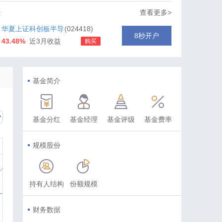
金
查看更多>
华夏上证科创板半导
(024418)
8秒开户
43.48%
近3月收益
购买
体材料设备主题ETF
发起式联接C
基金简介
基金分红
基金经理
基金评级
基金费率
规模股份
持有人结构
份额规模
财务数据