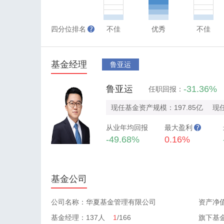
四分位排名
不佳
优秀
不佳
基金经理
鲁亚运
鲁亚运
-31.36%
任职回报：
现任基金资产规模：197.85亿
现
从业年均回报
最大盈利
-49.68%
0.16%
基金公司
公司名称：华夏基金管理有限公司
资产净值
基金经理：137人
1
/166
旗下基