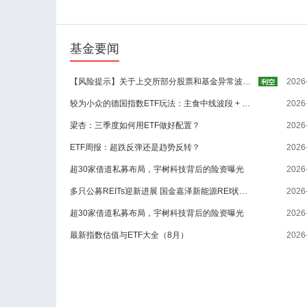
基金要闻
【风险提示】关于上交所部分股票和基金异常波动暨投资风险提示的公告
2026
较为小众的德国指数ETF玩法：主食中线波段 + 兼吃长期趋势的高胜率完整交易策略
2026
梁杏：三季度如何用ETF做好配置？
2026
ETF周报：超跌反弹还是趋势反转？
2026
超30家借道私募布局，宇树科技背后的险资曝光
2026
多只公募REITs迎新进展 国金嘉泽新能源REI状态为“已反馈”
2026
超30家借道私募布局，宇树科技背后的险资曝光
2026
最新指数估值与ETF大全（8月）
2026