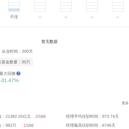
不佳
--
--
--
--
暂无数据
从业时间：200天
任基金数量：30只
最大回撤
-31.47%
更多
：21382.25亿元
2
/166
经理平均任职时间：973.74天
金：982只
1
/166
经理最高任职时间：6746天