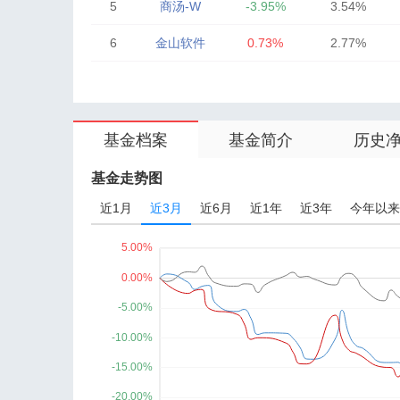
5
商汤-W
-3.95%
3.54%
6
金山软件
0.73%
2.77%
7
腾讯控股
-0.08%
16.40%
8
阿里巴巴-W
-0.48%
13.44%
基金档案
基金简介
历史
9
美团-W
0.00%
13.11%
10
小米集团-W
0.74%
12.13%