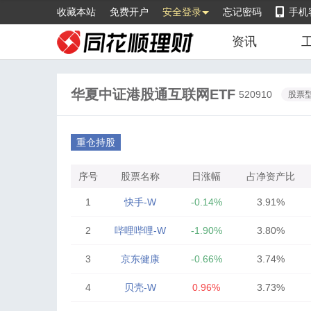
收藏本站
免费开户
安全登录
忘记密码
手机
资讯
华夏中证港股通互联网ETF
520910
股票
重仓持股
序号
股票名称
日涨幅
占净资产比
1
快手-W
-0.14%
3.91%
2
哔哩哔哩-W
-1.90%
3.80%
3
京东健康
-0.66%
3.74%
4
贝壳-W
0.96%
3.73%