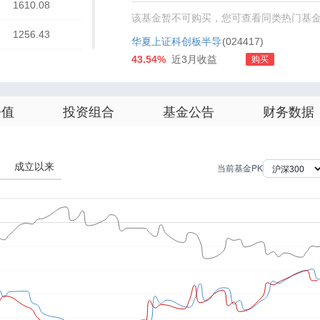
1610.08
该基金暂不可购买，您可查看同类热门基
1256.43
华夏上证科创板半导
(024417)
43.54%
近3月收益
购买
7447.39
体材料设备主题ETF
发起式联接A
6104.01
净值
投资组合
基金公告
财务数据
5953.14
5509.69