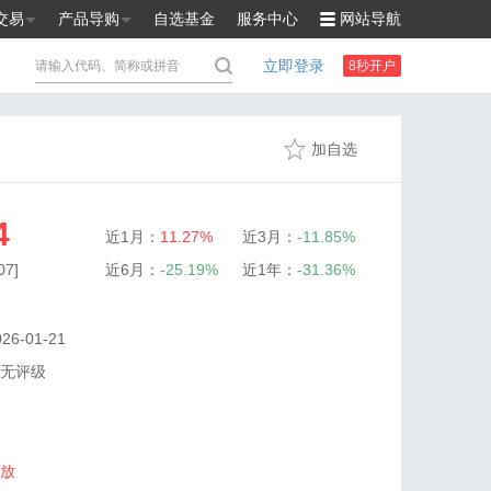
交易
产品导购
自选基金
服务中心
网站导航
立即登录
8秒开户
加自选
4
近1月：
11.27%
近3月：
-11.85%
7]
近6月：
-25.19%
近1年：
-31.36%
6-01-21
无评级
放